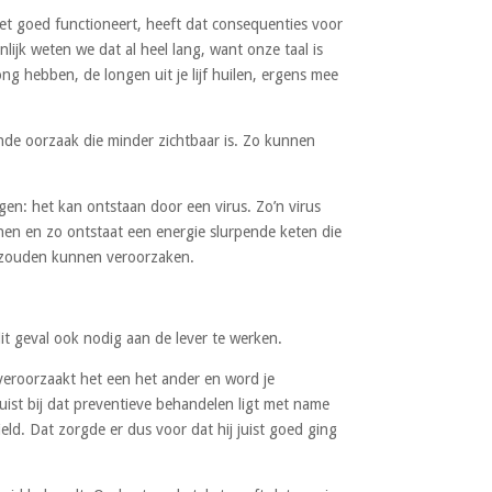
et goed functioneert, heeft dat consequenties voor
ijk weten we dat al heel lang, want onze taal is
g hebben, de longen uit je lijf huilen, ergens mee
ende oorzaak die minder zichtbaar is. Zo kunnen
en: het kan ontstaan door een virus. Zo’n virus
nen en zo ontstaat een energie slurpende keten die
d zouden kunnen veroorzaken.
dit geval ook nodig aan de lever te werken.
 veroorzaakt het een het ander en word je
 Juist bij dat preventieve behandelen ligt met name
ld. Dat zorgde er dus voor dat hij juist goed ging