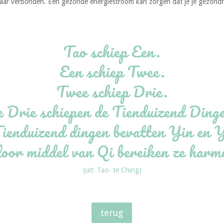
elkaar verbonden. Een gezonde energiestroom kan zorgen dat je je gezon
Tao schiep Een.
Een schiep Twee.
Twee schiep Drie.
 Drie schiepen de Tienduizend Ding
ienduizend dingen bevatten Yin en 
oor middel van Qi bereiken ze harm
(uit: Tao- te Ching)
terug