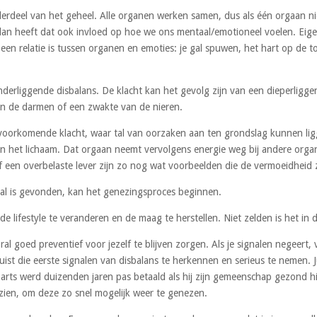
derdeel van het geheel. Alle organen werken samen, dus als één orgaan ni
dan heeft dat ook invloed op hoe we ons mentaal/emotioneel voelen. Eigenl
n relatie is tussen organen en emoties: je gal spuwen, het hart op de ton
nderliggende disbalans. De klacht kan het gevolg zijn van een dieperligg
 in de darmen of een zwakte van de nieren.
oorkomende klacht, waar tal van oorzaken aan ten grondslag kunnen ligg
in het lichaam. Dat orgaan neemt vervolgens energie weg bij andere orga
 een overbelaste lever zijn zo nog wat voorbeelden die de vermoeidhei
aal is gevonden, kan het genezingsproces beginnen.
e lifestyle te veranderen en de maag te herstellen. Niet zelden is het in 
l goed preventief voor jezelf te blijven zorgen. Als je signalen negeert,
jk juist die eerste signalen van disbalans te herkennen en serieus te nemen.
ts werd duizenden jaren pas betaald als hij zijn gemeenschap gezond hie
n zien, om deze zo snel mogelijk weer te genezen.