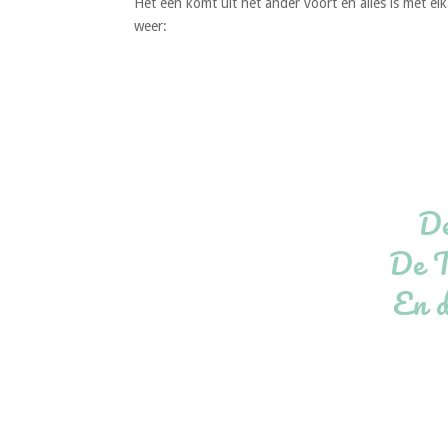
Het een komt uit het ander voort en alles is met 
weer:
De
De T
En d