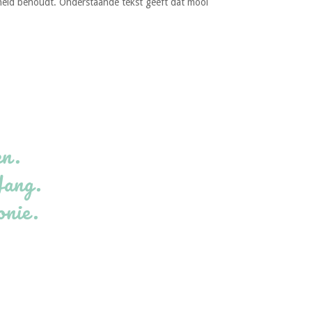
dheid behoudt. Onderstaande tekst geeft dat mooi
en.
Yang.
onie.